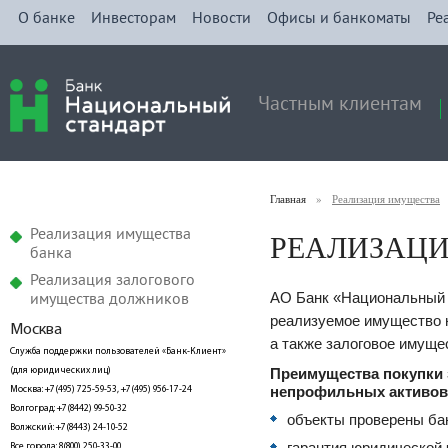
О банке
Инвесторам
Новости
Офисы и банкоматы
Ре
Частным клиентам
Главная
»
Реализация имущества
РЕАЛИЗАЦ
Реализация имущества
банка
Реализация залогового
АО Банк «Национальный 
имущества должников
реализуемое имущество 
Москва
а также залоговое имуще
Служба поддержки пользователей «Банк-Клиент»
(для юридических лиц)
Преимущества покупки 
непрофильных активов
Москва: +7(495) 725-59-53, +7(495) 956-17-24
Волгоград: +7(8442) 99-50-32
объекты проверены ба
Волжский: +7(8443) 24-10-52
гарантия юридической 
Все города: 8(800) 250-33-00