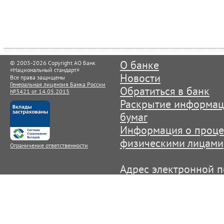
© 2005-2026 Copyright АО Банк
О банке
«
»
Национальный стандарт
Новости
Все права защищены
Генеральная лицензия Банка России
Обратиться в банк
№3421 от 14.05.2015
Раскрытие информац
бумаг
Информация о процен
физическими лицами
Ограничение ответственности
Адрес электронной п
info@ns-bank.ru
Служба поддержки п
лиц): +7(495) 725-59
Круглосуточная Служ