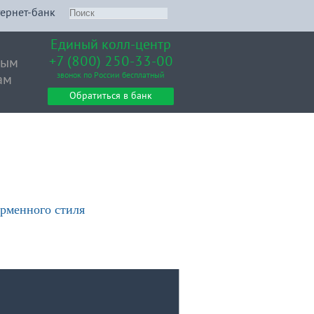
ернет-банк
Единый колл-центр
+7 (800) 250-33-00
вым
звонок по России бесплатный
ам
Обратиться в банк
рменного стиля