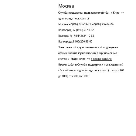
Москва
Служба поддержки пользователей «Банк-Клиент»
(для юридических лиц)
Москва: +7(495) 725-59-53, +7(495) 956-17-24
Волгоград: +7(8442) 99-50-32
Волжский: +7(8443) 24-10-52
Все города: 8(800) 250-33-00
Электронный адрес технической поддержки
обслуживания юридических лиц с помощью
системы «Банк-клиент»:
dbo@ns-bank.ru
Время работы Службы поддержки пользователей
«Банк-Клиент» (для юридических лиц) пн.-чт. с 9:00
до 18:00, пт. с 9:00 до 17:00