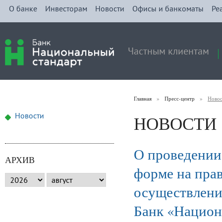
О банке
Инвесторам
Новости
Офисы и банкоматы
Ре
Частным клиентам
Главная
»
Пресс-центр
»
Ново
НОВОСТИ
Новости
О проведении
АРХИВ
форме на прав
осуществлени
Банк «Национ