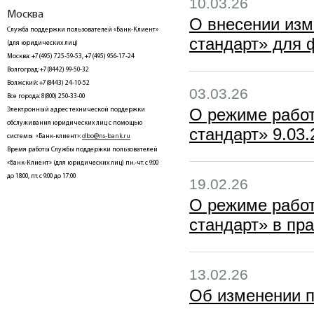
10.03.26
Москва
О внесении из
Служба поддержки пользователей «Банк-Клиент»
стандарт» для ф
(для юридических лиц)
Москва: +7(495) 725-59-53, +7(495) 956-17-24
Волгоград: +7(8442) 99-50-32
Волжский: +7(8443) 24-10-52
03.03.26
Все города: 8(800) 250-33-00
О режиме рабо
Электронный адрес технической поддержки
обслуживания юридических лиц с помощью
стандарт» 9.03.2
системы «Банк-клиент»:
dbo@ns-bank.ru
Время работы Службы поддержки пользователей
«Банк-Клиент» (для юридических лиц) пн.-чт. с 9:00
до 18:00, пт. с 9:00 до 17:00
19.02.26
О режиме рабо
стандарт» в пра
13.02.26
Об изменении п