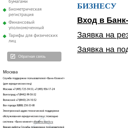
бумагами
БИЗНЕСУ
Биометрическая
регистрация
Вход в Банк
Финансовый
уполномоченный
Заявка на ре
Тарифы для физических
лиц
Заявка на по
Обратная связь
Москва
Служба поддержки пользователей «Банк-Клиент»
(для юридических лиц)
Москва: +7(495) 725-59-53, +7(495) 956-17-24
Волгоград: +7(8442) 99-50-32
Волжский: +7(8443) 24-10-52
Все города: 8(800) 250-33-00
Электронный адрес технической поддержки
обслуживания юридических лиц с помощью
системы «Банк-клиент»:
dbo@ns-bank.ru
Время работы Службы поддержки пользователей