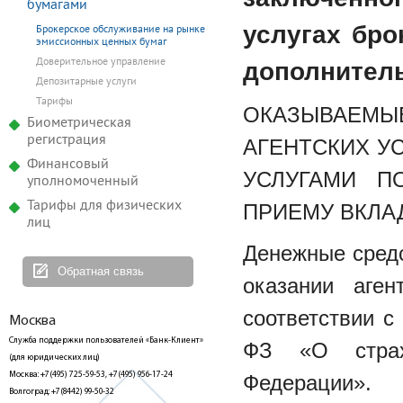
бумагами
услугах бро
Брокерское обслуживание на рынке
эмиссионных ценных бумаг
Доверительное управление
дополнител
Депозитарные услуги
Тарифы
ОКАЗЫВАЕМЫЕ
Биометрическая
регистрация
АГЕНТСКИХ У
Финансовый
УСЛУГАМИ П
уполномоченный
Тарифы для физических
ПРИЕМУ ВКЛА
лиц
Денежные сред
Обратная связь
оказании аген
соответствии с
Москва
Служба поддержки пользователей «Банк-Клиент»
ФЗ «О страх
(для юридических лиц)
Москва: +7(495) 725-59-53, +7(495) 956-17-24
Федерации».
Волгоград: +7(8442) 99-50-32