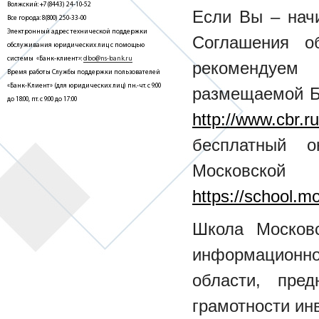
Волжский: +7(8443) 24-10-52
Если Вы – нач
Все города: 8(800) 250-33-00
Электронный адрес технической поддержки
Соглашения об
обслуживания юридических лиц с помощью
системы «Банк-клиент»:
dbo@ns-bank.ru
рекомендуем
Время работы Службы поддержки пользователей
«Банк-Клиент» (для юридических лиц) пн.-чт. с 9:00
размещаемой Б
до 18:00, пт. с 9:00 до 17:00
http://www.cbr.ru
бесплатный о
Московск
https://school.m
Школа Москов
информационн
области, пре
грамотности ин