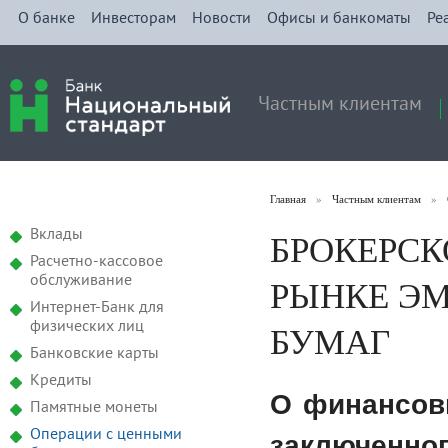
О банке
Инвесторам
Новости
Офисы и банкоматы
Ре
Частным клиентам
Главная
»
Частным клиентам
»
БРОКЕРСК
Вклады
Расчетно-кассовое
РЫНКЕ Э
обслуживание
Интернет-Банк для
БУМАГ
физических лиц
Банковские карты
Кредиты
О финансов
Памятные монеты
Операции с ценными
заключенн