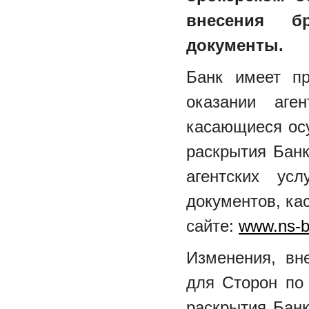
внесения б
документы.
Банк имеет п
оказании аге
касающиеся ос
раскрытия Бан
агентских ус
документов, ка
сайте:
www.ns-b
Изменения, вн
для Сторон по 
раскрытия Бан