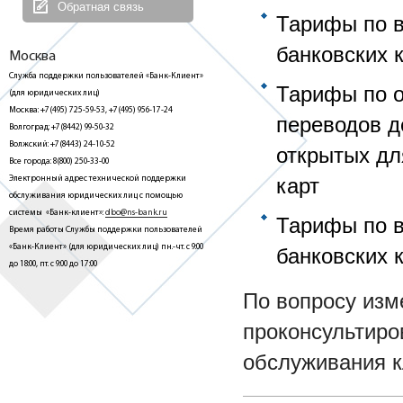
Обратная связь
Тарифы по в
банковских 
Москва
Служба поддержки пользователей «Банк-Клиент»
Тарифы по о
(для юридических лиц)
Москва: +7(495) 725-59-53, +7(495) 956-17-24
переводов д
Волгоград: +7(8442) 99-50-32
Волжский: +7(8443) 24-10-52
открытых дл
Все города: 8(800) 250-33-00
Электронный адрес технической поддержки
карт
обслуживания юридических лиц с помощью
системы «Банк-клиент»:
dbo@ns-bank.ru
Тарифы по в
Время работы Службы поддержки пользователей
«Банк-Клиент» (для юридических лиц) пн.-чт. с 9:00
банковских
до 18:00, пт. с 9:00 до 17:00
По вопросу из
проконсультиро
обслуживания к