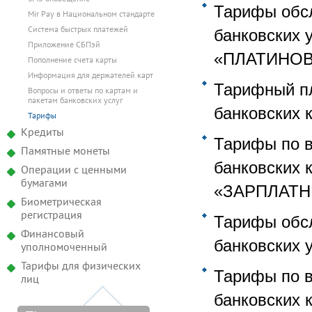
Тарифы обсл
Mir Pay в Национальном стандарте
банковских
Система быстрых платежей
Приложение СБПэй
«ПЛАТИНОВ
Пополнение счета карты
Информация для держателей карт
Тарифный пл
Вопросы и ответы по картам и
пакетам банковских услуг
банковских 
Тарифы
Кредиты
Тарифы по в
Памятные монеты
банковских 
Операции с ценными
бумагами
«ЗАРПЛАТН
Биометрическая
регистрация
Тарифы обсл
Финансовый
банковских
уполномоченный
Тарифы для физических
Тарифы по в
лиц
банковских