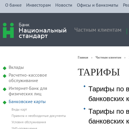
О банке
Инвесторам
Новости
Офисы и банкоматы
Ре
Частным клиентам
Главная
»
Частным клиентам
»
ТАРИФЫ
Вклады
Расчетно-кассовое
обслуживание
Тарифы по в
Интернет-Банк для
физических лиц
банковских 
Банковские карты
Тарифы по в
Виды карт
Правила и необходимые документы
банковских к
Условия обслуживания
SMS-оповещение