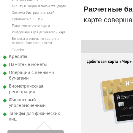
Mir Pay в Национальном стандарте
Расчетные ба
Система быстрых платежей
карте соверша
Приложение СБПэй
Пополнение счета карты
Информация для держателей карт
Вопросы и ответы по картам и
пакетам банковских услуг
Тарифы
Кредиты
Дебетовая карта
«Мир»
Памятные монеты
Операции с ценными
бумагами
Биометрическая
регистрация
Финансовый
уполномоченный
Тарифы для физических
лиц