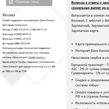
Обратная связь
Вопросы и ответы о зач
социальных выплат на 
Москва
Выпускается в рамках т
Служба поддержки пользователей «Банк-Клиент»
Базовый, С заботой о Ва
(для юридических лиц)
Зарплатный, Зарплатный
Москва: +7(495) 725-59-53, +7(495) 956-17-24
Зарплатная карта.
Волгоград: +7(8442) 99-50-32
Волжский: +7(8443) 24-10-52
Все города: 8(800) 250-33-00
Карта премиального 
Электронный адрес технической поддержки
Интернет-Банк беспл
обслуживания юридических лиц с помощью
системы «Банк-клиент»:
dbo@ns-bank.ru
Начисление кешбэк в сл
Время работы Службы поддержки пользователей
Городской транспорт - 
«Банк-Клиент» (для юридических лиц) пн.-чт. с 9:00
АЗС - 2% от суммы опер
до 18:00, пт. с 9:00 до 17:00
Супермаркеты - 1% от с
Скидки и предложени
системы «Мир»
Оплата товаров и усл
РФ и в странах ближ
Возможность использ