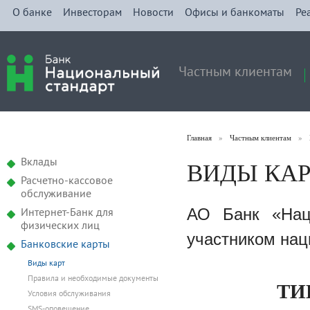
О банке
Инвесторам
Новости
Офисы и банкоматы
Ре
Частным клиентам
Главная
»
Частным клиентам
»
ВИДЫ КАР
Вклады
Расчетно-кассовое
обслуживание
АО Банк «Нац
Интернет-Банк для
физических лиц
участником нац
Банковские карты
Виды карт
Правила и необходимые документы
ТИ
Условия обслуживания
SMS-оповещение